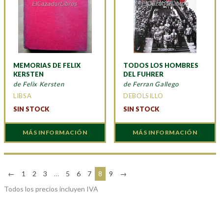
MEMORIAS DE FELIX
TODOS LOS HOMBRES
KERSTEN
DEL FUHRER
de Felix Kersten
de Ferran Gallego
LIBSA
DEBOLSILLO
SIN STOCK
SIN STOCK
MÁS INFORMACIÓN
MÁS INFORMACIÓN
←
1
2
3
…
5
6
7
8
9
→
Todos los precios incluyen IVA