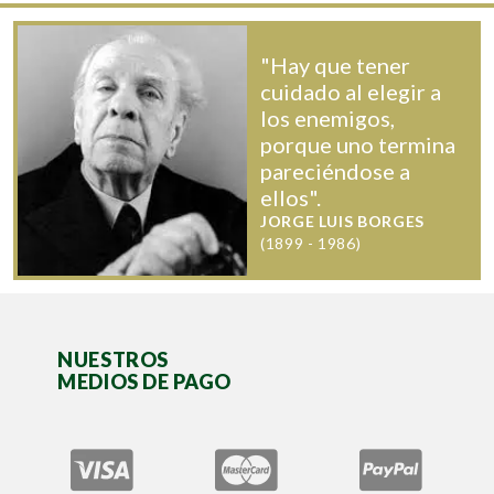
"Hay que tener
cuidado al elegir a
los enemigos,
porque uno termina
pareciéndose a
ellos".
JORGE LUIS BORGES
(1899 - 1986)
NUESTROS
MEDIOS DE PAGO