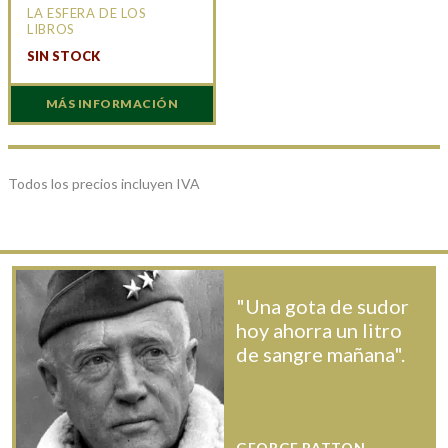
LA ESFERA DE LOS
LIBROS
SIN STOCK
MÁS INFORMACIÓN
Todos los precios incluyen IVA
"Una gota de sudor
hoy ahorra un litro
de sangre mañana".
GEORGE PATTON