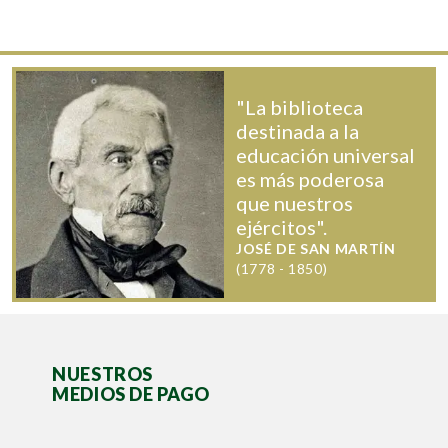
"La biblioteca
destinada a la
educación universal
es más poderosa
que nuestros
ejércitos".
JOSÉ DE SAN MARTÍN
(1778 - 1850)
NUESTROS
MEDIOS DE PAGO