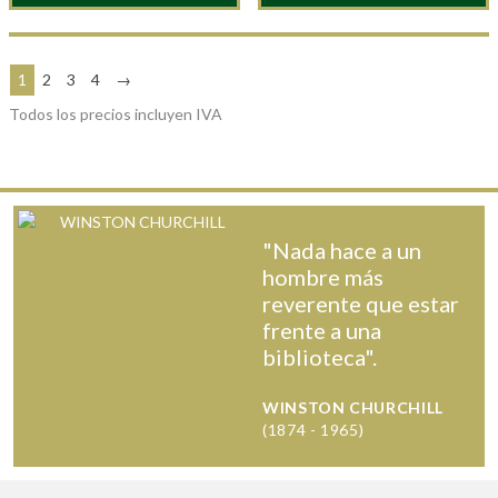
1
2
3
4
→
Todos los precios incluyen IVA
"Nada hace a un
hombre más
reverente que estar
frente a una
biblioteca".
WINSTON CHURCHILL
(1874 - 1965)