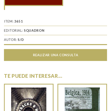
SBC
Helldiver
in
Action
ITEM:
3651
cantidad
EDITORIAL:
SQUADRON
AUTOR:
S/D
REALIZAR UNA CONSULTA
TE PUEDE INTERESAR...