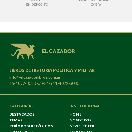
LIBROS DE HISTORIA POLÍTICA Y MILITAR
info@elcazadorlibros.com.ar
15-4072-3080 /// +54-911-4072-3080
CATEGORÍAS
INSTITUCIONAL
DESTACADOS
HOME
TEMAS
NOSOTROS
PERÍODOS HISTÓRICOS
NEWSLETTER
EDITORIALES
CONTACTO