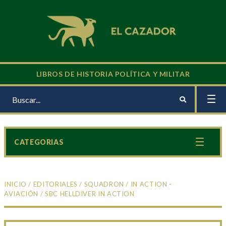
LIBROS DE HISTORIA POLÍTICA Y MILITAR
CATEGORIAS
INICIO
/
EDITORIALES
/
SQUADRON
/
IN ACTION -
AVIACIÓN
/ SBC HELLDIVER IN ACTION