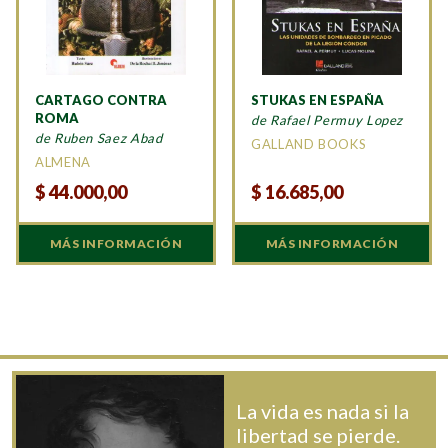
CARTAGO CONTRA
STUKAS EN ESPAÑA
ROMA
de Rafael Permuy Lopez
de Ruben Saez Abad
GALLAND BOOKS
ALMENA
$
44.000,00
$
16.685,00
MÁS INFORMACIÓN
MÁS INFORMACIÓN
La vida es nada si la
libertad se pierde.