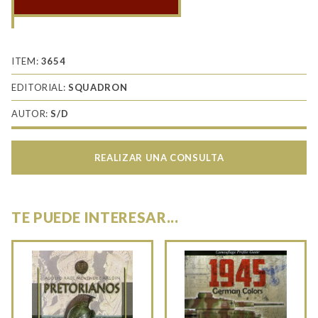
PBY
Catalina
in
Action
ITEM:
3654
cantidad
EDITORIAL:
SQUADRON
AUTOR:
S/D
REALIZAR UNA CONSULTA
TE PUEDE INTERESAR...