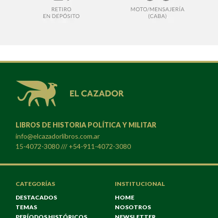
LIBROS DE HISTORIA POLÍTICA Y MILITAR
info@elcazadorlibros.com.ar
15-4072-3080 /// +54-911-4072-3080
CATEGORÍAS
INSTITUCIONAL
DESTACADOS
HOME
TEMAS
NOSOTROS
PERÍODOS HISTÓRICOS
NEWSLETTER