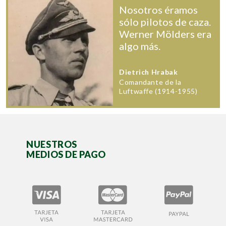
Nosotros éramos
sólo pilotos de caza.
Werner Mölders era
algo más.
Dietrich Hrabak
Comandante de la
Luftwaffe (1914-1955)
NUESTROS
MEDIOS DE PAGO