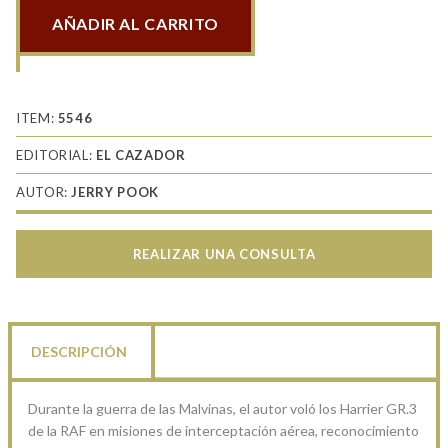
AÑADIR AL CARRITO
Los
Harrier
de
la
ITEM:
5546
RAF
EDITORIAL:
EL CAZADOR
en
AUTOR:
JERRY POOK
Malvinas
cantidad
REALIZAR UNA CONSULTA
DESCRIPCIÓN
Durante la guerra de las Malvinas, el autor voló los Harrier GR.3
de la RAF en misiones de interceptación aérea, reconocimiento