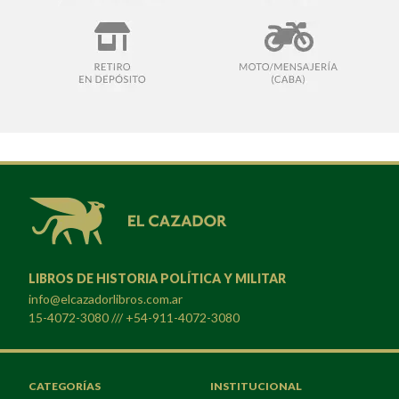
LIBROS DE HISTORIA POLÍTICA Y MILITAR
info@elcazadorlibros.com.ar
15-4072-3080 /// +54-911-4072-3080
CATEGORÍAS
INSTITUCIONAL