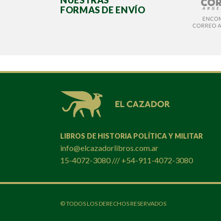
NUESTRAS
FORMAS DE ENVÍO
LIBROS DE HISTORIA POLÍTICA Y MILITAR
info@elcazadorlibros.com.ar
15-4072-3080 /// +54-911-4072-3080
© TODOS LOS DERECHOS RESERVADOS