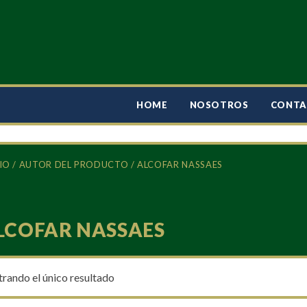
HOME
NOSOTROS
CONT
IO
/ AUTOR DEL PRODUCTO / ALCOFAR NASSAES
LCOFAR NASSAES
rando el único resultado