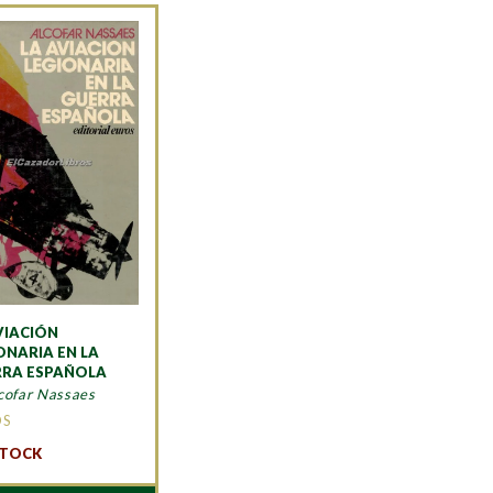
VIACIÓN
ONARIA EN LA
RRA ESPAÑOLA
cofar Nassaes
OS
STOCK