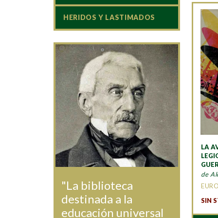
HERIDOS Y LASTIMADOS
LA A
LEGI
GUE
de Al
"La biblioteca
EUR
destinada a la
SIN 
educación universal