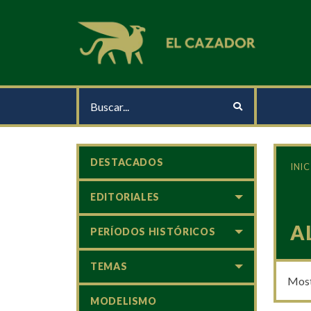
DESTACADOS
INIC
EDITORIALES
A
PERÍODOS HISTÓRICOS
TEMAS
Most
MODELISMO