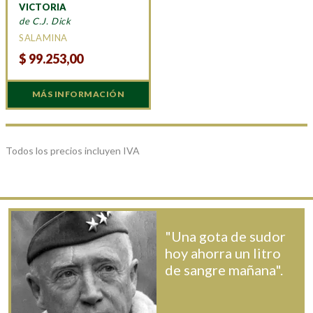
VICTORIA
de C.J. Dick
SALAMINA
$
99.253,00
MÁS INFORMACIÓN
Todos los precios incluyen IVA
"Una gota de sudor
hoy ahorra un litro
de sangre mañana".