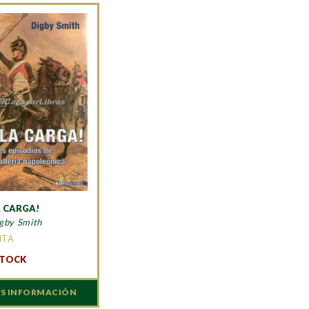
A CARGA!
gby Smith
ITA
STOCK
S INFORMACIÓN