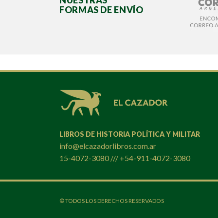
NUESTRAS
FORMAS DE ENVÍO
LIBROS DE HISTORIA POLÍTICA Y MILITAR
info@elcazadorlibros.com.ar
15-4072-3080 /// +54-911-4072-3080
© TODOS LOS DERECHOS RESERVADOS