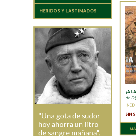
HERIDOS Y LASTIMADOS
¡A L
de Di
INED
"Una gota de sudor
SIN 
hoy ahorra un litro
MÁ
de sangre mañana".