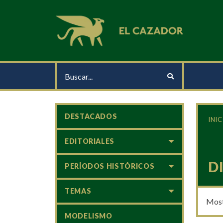
DESTACADOS
INIC
EDITORIALES
D
PERÍODOS HISTÓRICOS
TEMAS
Most
MODELISMO