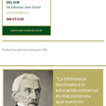
DEL SUR
de Eduardo Jose Costa
HYSPAMERICA
SIN STOCK
MÁS INFORMACIÓN
Todos los precios incluyen IVA
"La biblioteca
destinada a la
educación universal
es más poderosa
que nuestros