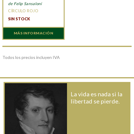
de Felip Sansaloni
CÍRCULO ROJO
SIN STOCK
MÁS INFORMACIÓN
Todos los precios incluyen IVA
La vida es nada si la
libertad se pierde.