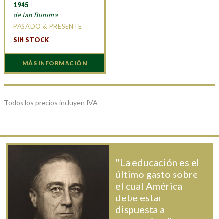
1945
de Ian Buruma
PASADO & PRESENTE
SIN STOCK
MÁS INFORMACIÓN
Todos los precios incluyen IVA
"La educación es el
último gasto sobre
el cual América
debe estar
dispuesta a