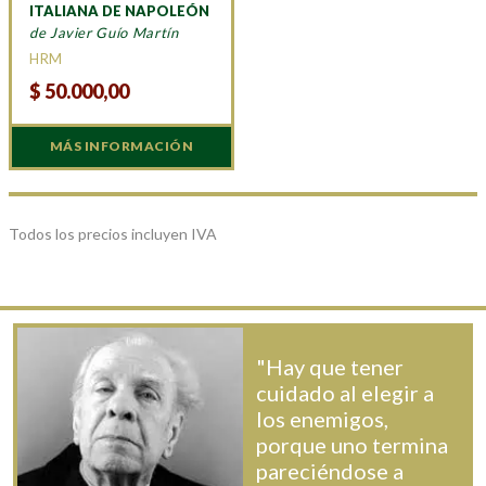
ITALIANA DE NAPOLEÓN
de Javier Guío Martín
HRM
$
50.000,00
MÁS INFORMACIÓN
Todos los precios incluyen IVA
"Hay que tener
cuidado al elegir a
los enemigos,
porque uno termina
pareciéndose a