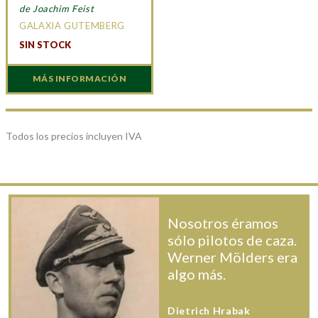
de Joachim Feist
GALAXIA GUTEMBERG
SIN STOCK
MÁS INFORMACIÓN
Todos los precios incluyen IVA
Nosotros éramos
sólo pilotos de caza.
Werner Mölders era
algo más.
Dietrich Hrabak