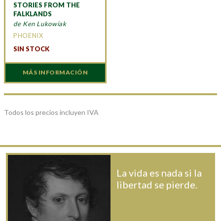
STORIES FROM THE
FALKLANDS
de Ken Lukowiak
PHOENIX
SIN STOCK
MÁS INFORMACIÓN
Todos los precios incluyen IVA
La vida es nada si la
libertad se pierde.