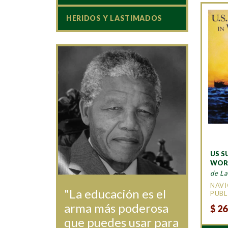
HERIDOS Y LASTIMADOS
US S
WORL
de L
NAV
"La educación es el
PUBL
arma más poderosa
$
26
que puedes usar para