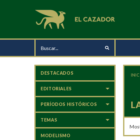
DESTACADOS
INIC
EDITORIALES
L
PERÍODOS HISTÓRICOS
TEMAS
Most
MODELISMO