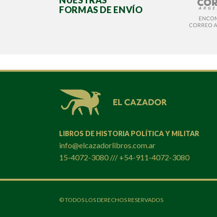
NUESTRAS
FORMAS DE ENVÍO
LIBROS DE HISTORIA POLÍTICA Y MILITAR
info@elcazadorlibros.com.ar
15-4072-3080 /// +54-911-4072-3080
© TODOS LOS DERECHOS RESERVADOS