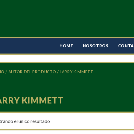
HOME
NOSOTROS
CONT
IO
/ AUTOR DEL PRODUCTO / LARRY KIMMETT
ARRY KIMMETT
rando el único resultado