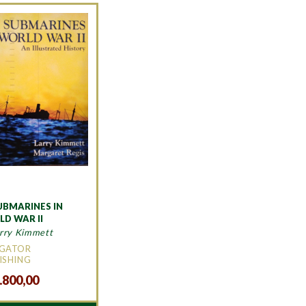
UBMARINES IN
D WAR II
arry Kimmett
IGATOR
ISHING
.800,00