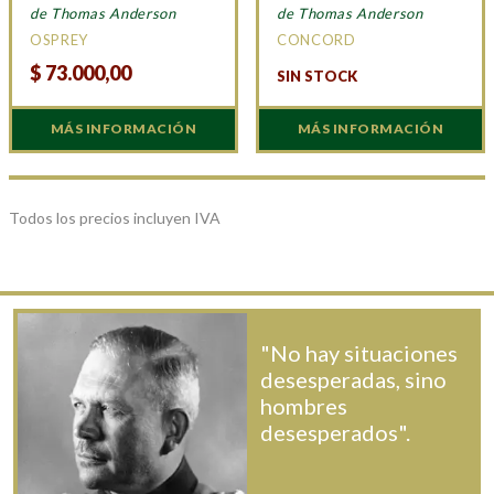
de Thomas Anderson
de Thomas Anderson
OSPREY
CONCORD
$
73.000,00
SIN STOCK
MÁS INFORMACIÓN
MÁS INFORMACIÓN
Todos los precios incluyen IVA
"No hay situaciones
desesperadas, sino
hombres
desesperados".