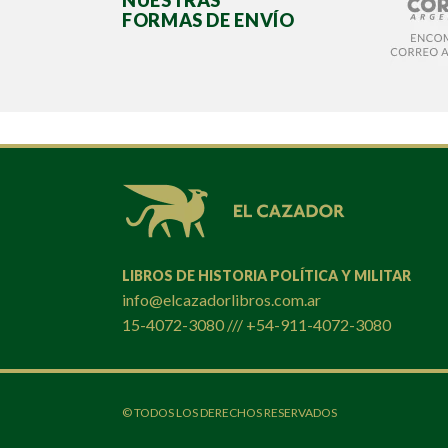
NUESTRAS
FORMAS DE ENVÍO
LIBROS DE HISTORIA POLÍTICA Y MILITAR
info@elcazadorlibros.com.ar
15-4072-3080 /// +54-911-4072-3080
© TODOS LOS DERECHOS RESERVADOS