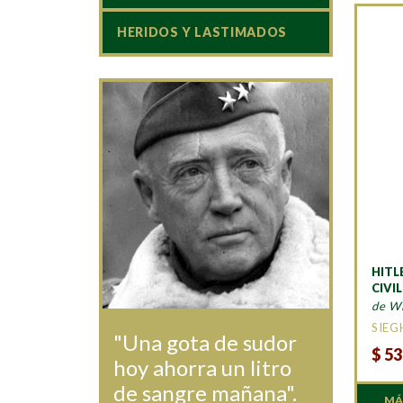
HERIDOS Y LASTIMADOS
HITL
CIVI
de Wi
SIEG
"Una gota de sudor
$
53
hoy ahorra un litro
de sangre mañana".
MÁ