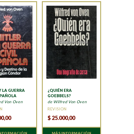
Y LA GUERRA
¿QUIÉN ERA
SPAÑOLA
GOEBBELS?
ed Von Oven
de Wilfred Von Oven
ON
REVISION
00,00
$
25.000,00
INFORMACIÓN
MÁS INFORMACIÓN