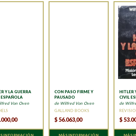
ER Y LA GUERRA
CON PASO FIRME Y
HITLER 
L ESPAÑOLA
PAUSADO
CIVIL E
lfred Von Oven
de Wilfred Von Oven
de Wilfr
HELS
GALLAND BOOKS
REVISI
.000,00
$
56.063,00
$
53.0
S INFORMACIÓN
MÁS INFORMACIÓN
MÁS 