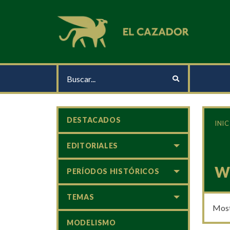
DESTACADOS
INIC
EDITORIALES
W
PERÍODOS HISTÓRICOS
TEMAS
Most
MODELISMO