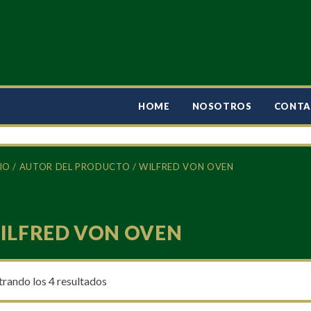
HOME
NOSOTROS
CONT
IO
/ AUTOR DEL PRODUCTO / WILFRED VON OVEN
ILFRED VON OVEN
rando los 4 resultados