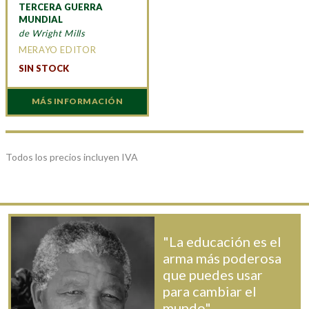
TERCERA GUERRA
MUNDIAL
de Wright Mills
MERAYO EDITOR
SIN STOCK
MÁS INFORMACIÓN
Todos los precios incluyen IVA
"La educación es el
arma más poderosa
que puedes usar
para cambiar el
mundo".