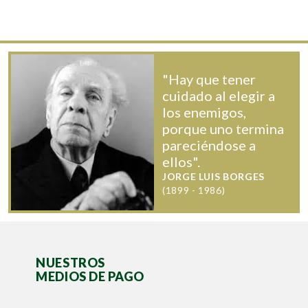
"Hay que tener
cuidado al elegir a
los enemigos,
porque uno termina
pareciéndose a
ellos".
JORGE LUIS BORGES
(1899 - 1986)
NUESTROS
MEDIOS DE PAGO