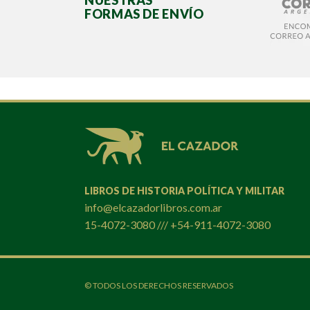
NUESTRAS
FORMAS DE ENVÍO
LIBROS DE HISTORIA POLÍTICA Y MILITAR
info@elcazadorlibros.com.ar
15-4072-3080 /// +54-911-4072-3080
© TODOS LOS DERECHOS RESERVADOS