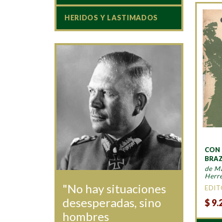
HERIDOS Y LASTIMADOS
CON 
BRA
de Ma
Herr
"No hay situaciones
EDIT
desesperadas, sino
$
9.
hombres