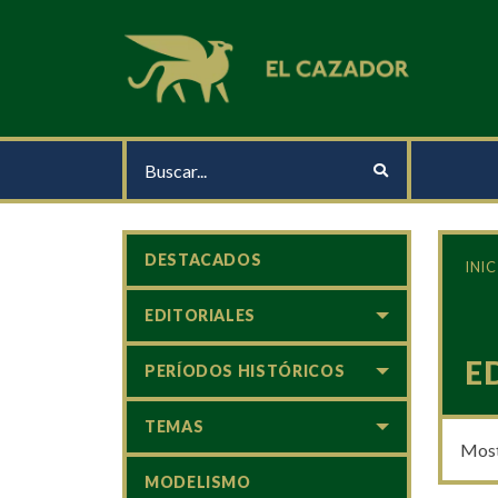
DESTACADOS
INIC
EDITORIALES
E
PERÍODOS HISTÓRICOS
TEMAS
Most
MODELISMO