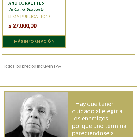
AND CORVETTES
de Camil Busquets
LEMA PUBLICATIONS
$
27.000,00
MÁS INFORMACIÓN
Todos los precios incluyen IVA
"Hay que tener
cuidado al elegir a
los enemigos,
porque uno termina
pareciéndose a