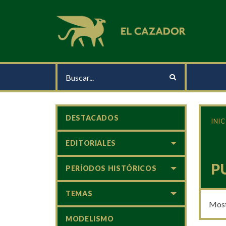
DESTACADOS
INIC
EDITORIALES
P
PERÍODOS HISTÓRICOS
TEMAS
Most
MODELISMO