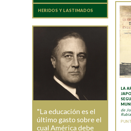
HERIDOS Y LASTIMADOS
LA A
JAPO
SEG
MUN
"La educación es el
de Jo
Rubi
último gasto sobre el
PUN
cual América debe