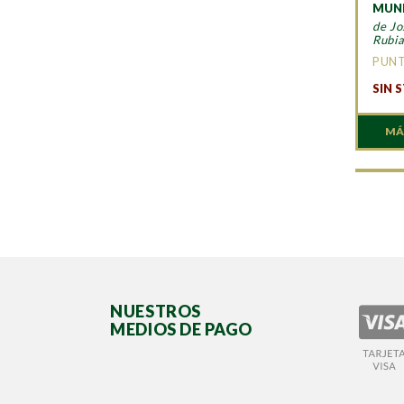
MUN
de Jo
Rubi
PUN
SIN 
MÁ
NUESTROS
MEDIOS DE PAGO