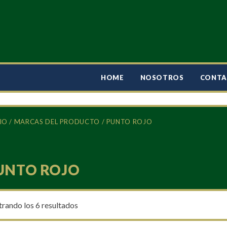
HOME
NOSOTROS
CONT
IO
/ MARCAS DEL PRODUCTO / PUNTO ROJO
UNTO ROJO
rando los 6 resultados