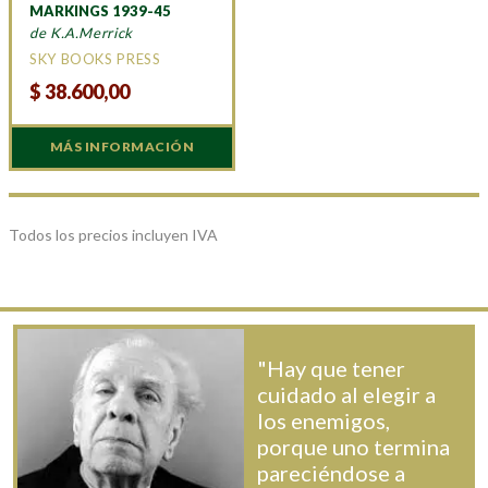
MARKINGS 1939-45
de K.A.Merrick
SKY BOOKS PRESS
$
38.600,00
MÁS INFORMACIÓN
Todos los precios incluyen IVA
"Hay que tener
cuidado al elegir a
los enemigos,
porque uno termina
pareciéndose a