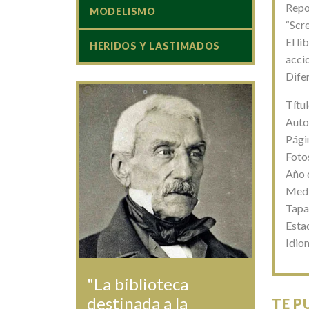
Repo
MODELISMO
“Scr
El li
HERIDOS Y LASTIMADOS
acci
Dife
Títu
Auto
Pági
Foto
Año 
Medi
Tapa
Esta
Idio
"La biblioteca
destinada a la
TE P