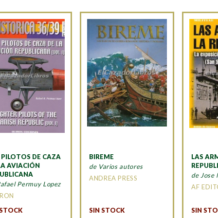
 PILOTOS DE CAZA
BIREME
LAS AR
LA AVIACIÓN
REPUBL
de Varios autores
UBLICANA
de Jose
ANDREA PRESS
Rafael Permuy Lopez
AF EDI
IRON
 STOCK
SIN STOCK
SIN ST