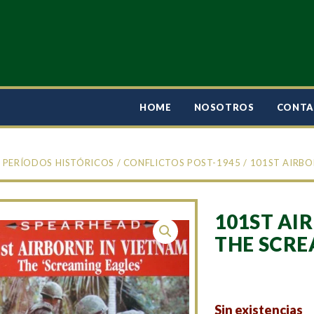
HOME
NOSOTROS
CONT
/
PERÍODOS HISTÓRICOS
/
CONFLICTOS POST-1945
/ 101ST AIRBO
101ST AI
THE SCRE
Sin existencias