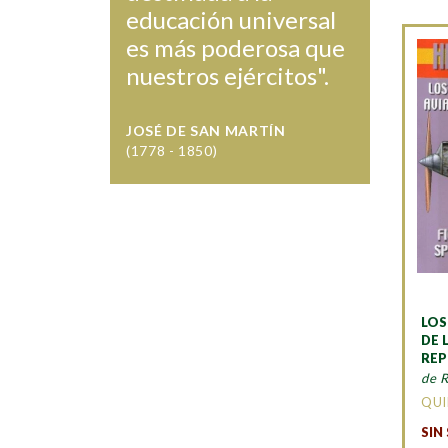
educación universal
es más poderosa que
nuestros ejércitos".
JOSÉ DE SAN MARTÍN
(1778 - 1850)
LOS
DE 
REP
de 
QU
SIN