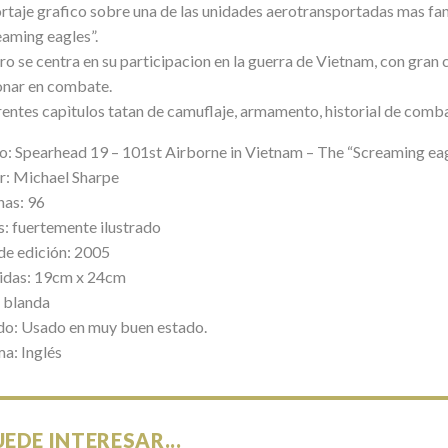
rtaje grafico sobre una de las unidades aerotransportadas mas fa
eaming eagles”.
bro se centra en su participacion en la guerra de Vietnam, con gran 
onar en combate.
rentes capìtulos tatan de camuflaje, armamento, historial de comba
lo: Spearhead 19 – 101st Airborne in Vietnam – The “Screaming ea
r: Michael Sharpe
nas: 96
s: fuertemente ilustrado
de edición: 2005
das: 19cm x 24cm
 blanda
do: Usado en muy buen estado.
ma: Inglés
UEDE INTERESAR...