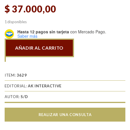
$
37.000,00
1 disponibles
Hasta 12 pagos sin tarjeta
con Mercado Pago.
Saber más
AÑADIR AL CARRITO
Aces
High
15
Reactores
ITEM:
3629
franceses
EDITORIAL:
AK INTERACTIVE
cantidad
AUTOR:
S/D
REALIZAR UNA CONSULTA