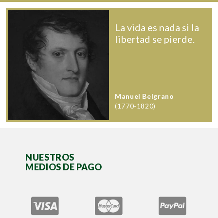
La vida es nada si la
libertad se pierde.
Manuel Belgrano
(1770-1820)
NUESTROS
MEDIOS DE PAGO