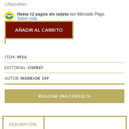
1 disponibles
Hasta 12 pagos sin tarjeta
con Mercado Pago.
Saber más
AÑADIR AL CARRITO
Afrikakorps
soldier
1941-
43
ITEM:
4916
cantidad
EDITORIAL:
OSPREY
AUTOR:
WARRIOR 149
REALIZAR UNA CONSULTA
DESCRIPCIÓN