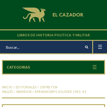
LIBROS DE HISTORIA POLÍTICA Y MILITAR
CATEGORIAS
INICIO
/
EDITORIALES
/
OSPREY EN
INGLÉS
/
WARRIOR
/ AFRIKAKORPS SOLDIER 1941-43