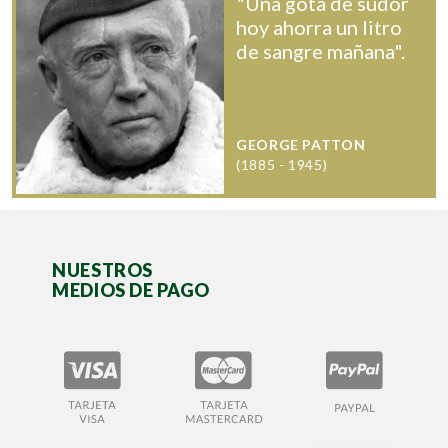
"Una gota de sudor
hoy ahorra un litro
de sangre mañana".
GEORGE PATTON
(1885 - 1945)
NUESTROS
MEDIOS DE PAGO