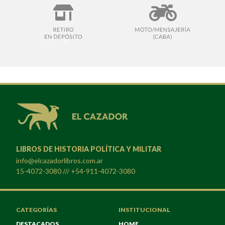
LIBROS DE HISTORIA POLÍTICA Y MILITAR
info@elcazadorlibros.com.ar
15-4072-3080 /// +54-911-4072-3080
CATEGORÍAS
INSTITUCIONAL
DESTACADOS
HOME