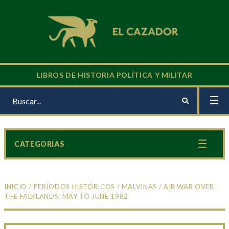
LIBROS DE HISTORIA POLÍTICA Y MILITAR
CATEGORIAS
INICIO
/
PERÍODOS HISTÓRICOS
/
MALVINAS
/ AIR WAR OVER
THE FALKLANDS: MAY TO JUNE 1982