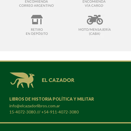
LIBROS DE HISTORIA POLÍTICA Y MILITAR
info@elcazadorlibros.com.ar
15-4072-3080 /// +54-911-4072-3080