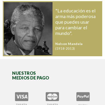
"La educación es el
arma más poderosa
que puedes usar
para cambiar el
mundo".
Nelson Mandela
(1918-2013)
NUESTROS
MEDIOS DE PAGO