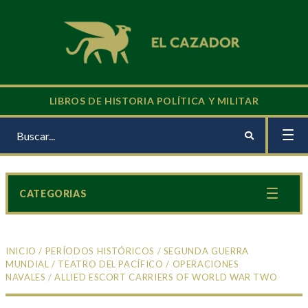
LIBROS DE HISTORIA POLÍTICA Y MILITAR
CATEGORIAS
INICIO
/
PERÍODOS HISTÓRICOS
/
SEGUNDA GUERRA
MUNDIAL
/
TEATRO DEL PACÍFICO
/
OPERACIONES
NAVALES
/ ALLIED ESCORT CARRIERS OF WORLD WAR TWO