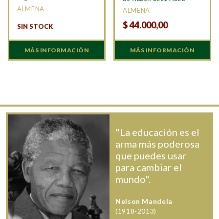
ALMENA
ALMENA
$
44.000,00
SIN STOCK
MÁS INFORMACIÓN
MÁS INFORMACIÓN
"La educación es el
arma más poderosa
que puedes usar
para cambiar el
mundo".
Nelson Mandela
(1918-2013)