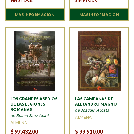
SIN STOCK
SIN STOCK
MÁS INFORMACIÓN
MÁS INFORMACIÓN
LOS GRANDES ASEDIOS
LAS CAMPAÑAS DE
DE LAS LEGIONES
ALEJANDRO MAGNO
ROMANAS
de Joaquin Acosta
de Ruben Saez Abad
ALMENA
ALMENA
$
97.432,00
$
99.910,00