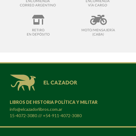
LIBROS DE HISTORIA POLÍTICA Y MILITAR
info@elcazadorlibros.com.ar
15-4072-3080 /// +54-911-4072-3080