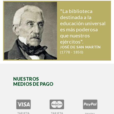
"La biblioteca
destinada a la
educación universal
es más poderosa
que nuestros
ejércitos".
JOSÉ DE SAN MARTÍN
(1778 - 1850)
NUESTROS
MEDIOS DE PAGO