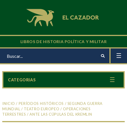
LIBROS DE HISTORIA POLÍTICA Y MILITAR
CATEGORIAS
INICIO
/
PERÍODOS HISTÓRICOS
/
SEGUNDA GUERRA
MUNDIAL
/
TEATRO EUROPEO
/
OPERACIONES
TERRESTRES
/ ANTE LAS CÚPULAS DEL KREMLIN