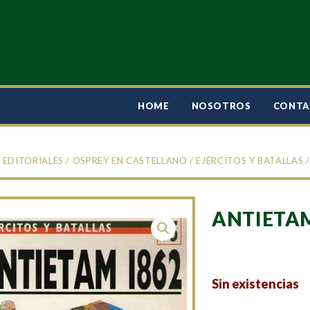
HOME
NOSOTROS
CONT
/
EDITORIALES
/
OSPREY EN CASTELLANO
/
EJÉRCITOS Y BATALLAS
/
ANTIETAM
Sin existencias