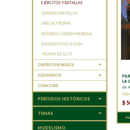
EJÉRCITOS Y BATALLAS
GRANDES BATALLAS
GRECIA Y ROMA
SEGUNDA GUERRA MUNDIAL
SOLDADOS DE LA SGM
TROPAS DE ELITE
OSPREY EN INGLÉS
SQUADRON
FILI
LA 
CONCORD
de 
HR
PERÍODOS HISTÓRICOS
$
5
TEMAS
M
MODELISMO