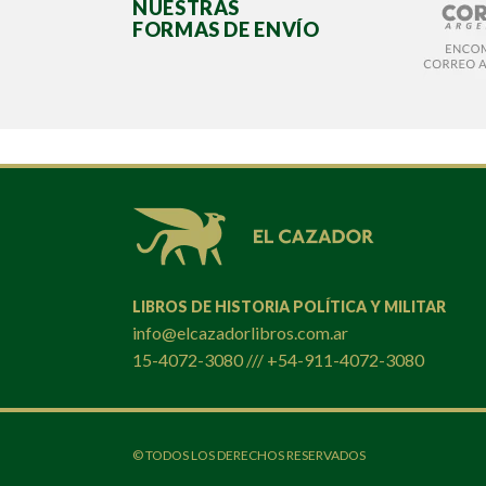
NUESTRAS
FORMAS DE ENVÍO
LIBROS DE HISTORIA POLÍTICA Y MILITAR
info@elcazadorlibros.com.ar
15-4072-3080 /// +54-911-4072-3080
© TODOS LOS DERECHOS RESERVADOS