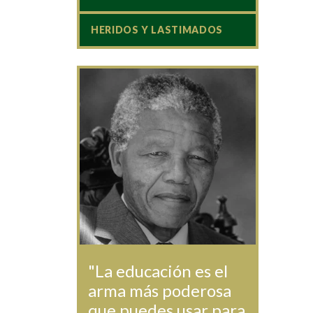
HERIDOS Y LASTIMADOS
"La educación es el
arma más poderosa
que puedes usar para