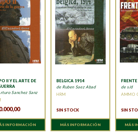
PO II Y EL ARTE DE
BELGICA 1914
FRENTE
GUERRA
de Ruben Saez Abad
de s/d
Arturo Sanchez Sanz
HRM
AMMO 
M
0.000,00
SIN STOCK
SIN ST
ÁS INFORMACIÓN
MÁS INFORMACIÓN
MÁS 