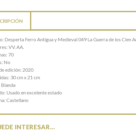
Agincourt
cantidad
CRIPCIÓN
lo: Desperta Ferro Antigua y Medieval 049 La Guerra de los Cien Añ
res: VV. AA.
nas: 70
s: No
de edición: 2020
das: 30 cm x 21 cm
 Blanda
do: Usado en excelente estado
ma: Castellano
UEDE INTERESAR...