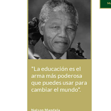
M
"La educación es el
arma más poderosa
que puedes usar para
cambiar el mundo".
Nelson Mandela