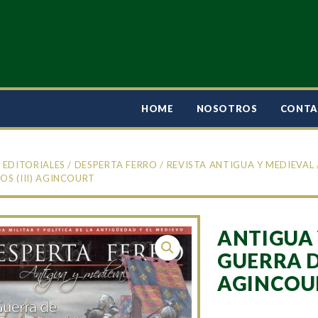
HOME
NOSOTROS
CONT
/
EDITORIALES
/
DESPERTA FERRO
/
REVISTA ANTIGUA Y MEDIEVAL
OS (III) AGINCOURT
ANTIGUA 
GUERRA DE
AGINCOU