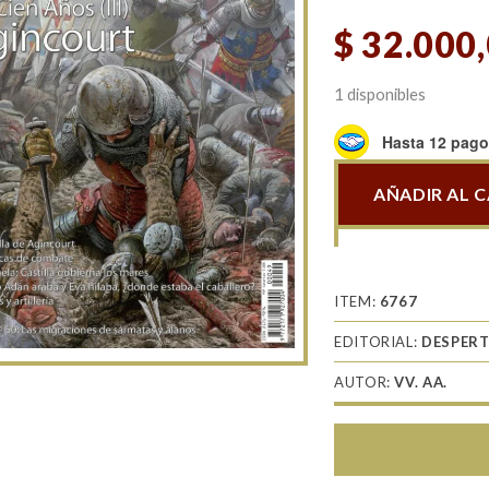
$
32.000
1 disponibles
Hasta 12 pagos
AÑADIR AL 
Antigua
y
Medieval
049
ITEM:
6767
La
EDITORIAL:
DESPERT
Guerra
de
AUTOR:
VV. AA.
los
Cien
Años
(III)