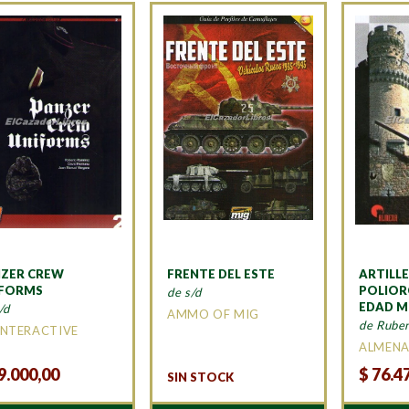
ZER CREW
FRENTE DEL ESTE
ARTILLE
IFORMS
POLIOR
de s/d
EDAD M
/d
AMMO OF MIG
de Rube
INTERACTIVE
ALMEN
9.000,00
$
76.4
SIN STOCK