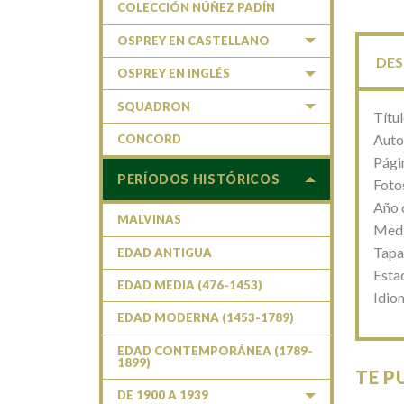
COLECCIÓN NÚÑEZ PADÍN
OSPREY EN CASTELLANO
DES
OSPREY EN INGLÉS
SQUADRON
Títu
Auto
CONCORD
Pági
PERÍODOS HISTÓRICOS
Foto
Año 
MALVINAS
Medi
Tapa
EDAD ANTIGUA
Esta
EDAD MEDIA (476-1453)
Idio
EDAD MODERNA (1453-1789)
EDAD CONTEMPORÁNEA (1789-
1899)
TE P
DE 1900 A 1939