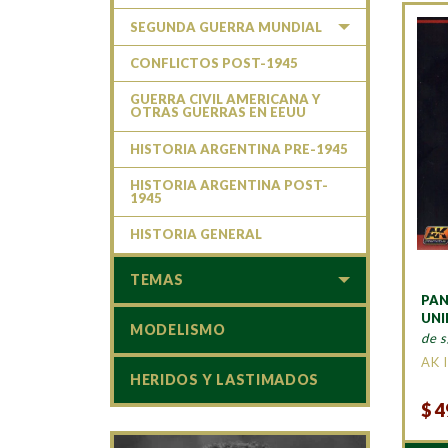
SEGUNDA GUERRA MUNDIAL
CONFLICTOS POST-1945
GUERRA CIVIL AMERICANA Y
OTRAS GUERRAS EN EEUU
HISTORIA ARGENTINA PRE-1945
HISTORIA ARGENTINA POST-
1945
HISTORIA GENERAL
TEMAS
PAN
UN
MODELISMO
de s
AK 
HERIDOS Y LASTIMADOS
$
4