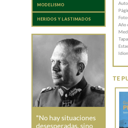
Auto
MODELISMO
Pági
Fotos
HERIDOS Y LASTIMADOS
Año 
Medi
Tapa
Esta
Idio
TE P
"No hay situaciones
desesperadas, sino