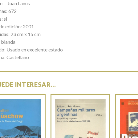
r: – Juan Lanus
nas: 672
: si
de edición: 2001
das: 23 cm x 15 cm
 blanda
do: Usado en excelente estado
ma: Castellano
UEDE INTERESAR...