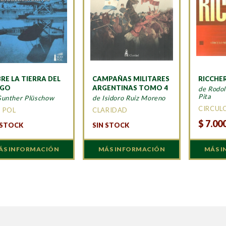
RE LA TIERRA DEL
CAMPAÑAS MILITARES
RICCHER
EGO
ARGENTINAS TOMO 4
de Rodol
Pita
Gunther Plüschow
de Isidoro Ruiz Moreno
CIRCUL
 POL
CLARIDAD
$
7.00
 STOCK
SIN STOCK
ÁS INFORMACIÓN
MÁS INFORMACIÓN
MÁS 