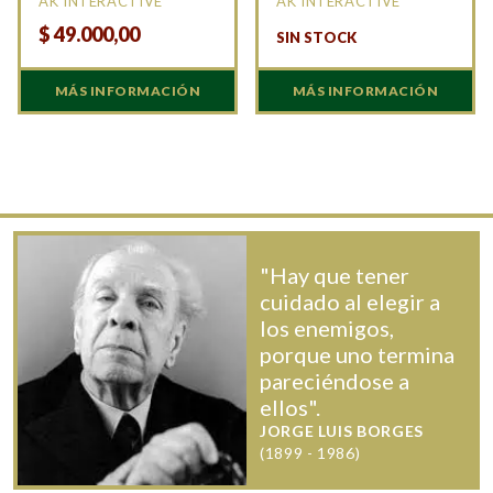
AK INTERACTIVE
AK INTERACTIVE
$
49.000,00
SIN STOCK
MÁS INFORMACIÓN
MÁS INFORMACIÓN
"Hay que tener
cuidado al elegir a
los enemigos,
porque uno termina
pareciéndose a
ellos".
JORGE LUIS BORGES
(1899 - 1986)