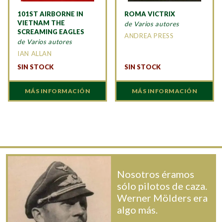
101ST AIRBORNE IN
ROMA VICTRIX
VIETNAM THE
de Varios autores
SCREAMING EAGLES
ANDREA PRESS
de Varios autores
IAN ALLAN
SIN STOCK
SIN STOCK
MÁS INFORMACIÓN
MÁS INFORMACIÓN
Nosotros éramos
sólo pilotos de caza.
Werner Mölders era
algo más.