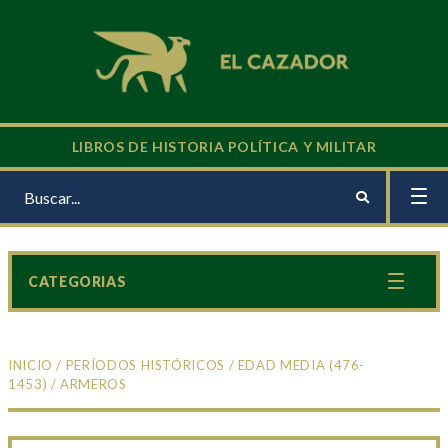
LIBROS DE HISTORIA POLÍTICA Y MILITAR
CATEGORIAS
INICIO
/
PERÍODOS HISTÓRICOS
/
EDAD MEDIA (476-
1453)
/ ARMEROS