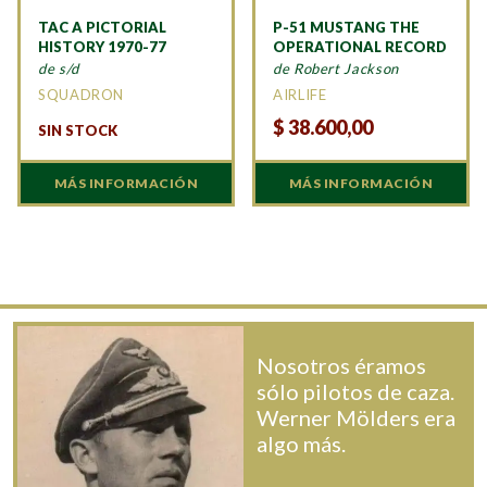
TAC A PICTORIAL
P-51 MUSTANG THE
HISTORY 1970-77
OPERATIONAL RECORD
de s/d
de Robert Jackson
SQUADRON
AIRLIFE
$
38.600,00
SIN STOCK
MÁS INFORMACIÓN
MÁS INFORMACIÓN
Nosotros éramos
sólo pilotos de caza.
Werner Mölders era
algo más.