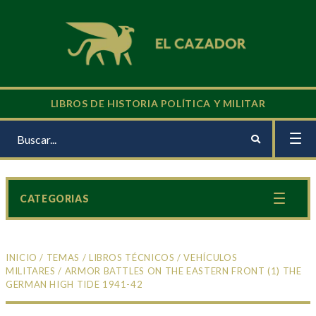
LIBROS DE HISTORIA POLÍTICA Y MILITAR
CATEGORIAS
INICIO
/
TEMAS
/
LIBROS TÉCNICOS
/
VEHÍCULOS
MILITARES
/ ARMOR BATTLES ON THE EASTERN FRONT (1) THE
GERMAN HIGH TIDE 1941-42