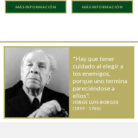
MÁS INFORMACIÓN
MÁS INFORMACIÓN
"Hay que tener
cuidado al elegir a
los enemigos,
porque uno termina
pareciéndose a
ellos".
JORGE LUIS BORGES
(1899 - 1986)