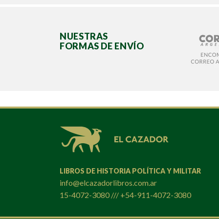
NUESTRAS
FORMAS DE ENVÍO
LIBROS DE HISTORIA POLÍTICA Y MILITAR
info@elcazadorlibros.com.ar
15-4072-3080 /// +54-911-4072-3080