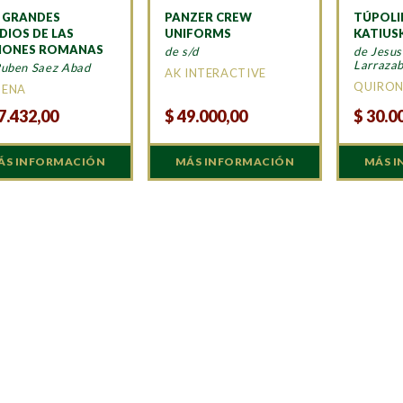
 GRANDES
PANZER CREW
TÚPOLI
DIOS DE LAS
UNIFORMS
KATIUS
IONES ROMANAS
de s/d
de Jesus
Larrazab
Ruben Saez Abad
AK INTERACTIVE
QUIRO
MENA
7.432,00
$
49.000,00
$
30.0
ÁS INFORMACIÓN
MÁS INFORMACIÓN
MÁS 