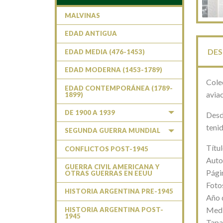
MALVINAS
EDAD ANTIGUA
DES
EDAD MEDIA (476-1453)
EDAD MODERNA (1453-1789)
Colec
EDAD CONTEMPORÁNEA (1789-
aviac
1899)
DE 1900 A 1939
Desd
tenid
SEGUNDA GUERRA MUNDIAL
Títul
CONFLICTOS POST-1945
Auto
GUERRA CIVIL AMERICANA Y
Pági
OTRAS GUERRAS EN EEUU
Foto
HISTORIA ARGENTINA PRE-1945
Año 
Medi
HISTORIA ARGENTINA POST-
1945
Tapa