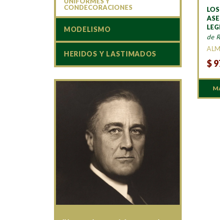
UNIFORMES Y
CONDECORACIONES
LOS
ASE
LEG
MODELISMO
de 
AL
HERIDOS Y LASTIMADOS
$
9
M