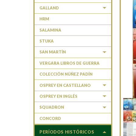
GALLAND
HRM
SALAMINA
STUKA
SAN MARTÍN
VERGARA LIBROS DE GUERRA
COLECCIÓN NÚÑEZ PADÍN
OSPREY EN CASTELLANO
OSPREY EN INGLÉS
SQUADRON
CONCORD
PERÍODOS HISTÓRICOS