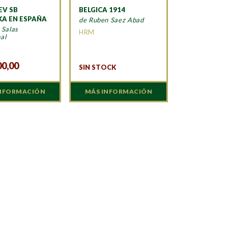
EV SB
BELGICA 1914
KA EN ESPAÑA
de Ruben Saez Abad
 Salas
HRM
al
N
00,00
SIN STOCK
INFORMACIÓN
MÁS INFORMACIÓN