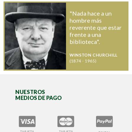
"Nada hace a un
hombre más
reverente que estar
frente a una
biblioteca".
WINSTON CHURCHILL
(1874 - 1965)
NUESTROS
MEDIOS DE PAGO