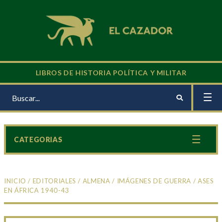
LIBROS DE HISTORIA POLÍTICA Y MILITAR
CATEGORIAS
INICIO
/
EDITORIALES
/
ALMENA
/
IMÁGENES DE GUERRA
/ ASES
EN ÁFRICA 1940-43