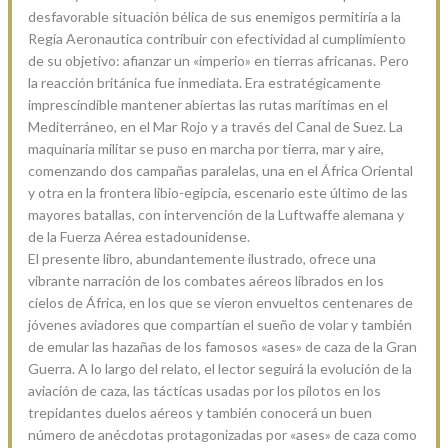
desfavorable situación bélica de sus enemigos permitiría a la
Regia Aeronautica contribuir con efectividad al cumplimiento
de su objetivo: afianzar un «imperio» en tierras africanas. Pero
la reacción británica fue inmediata. Era estratégicamente
imprescindible mantener abiertas las rutas marítimas en el
Mediterráneo, en el Mar Rojo y a través del Canal de Suez. La
maquinaria militar se puso en marcha por tierra, mar y aire,
comenzando dos campañas paralelas, una en el África Oriental
y otra en la frontera libio-egipcia, escenario este último de las
mayores batallas, con intervención de la Luftwaffe alemana y
de la Fuerza Aérea estadounidense.
El presente libro, abundantemente ilustrado, ofrece una
vibrante narración de los combates aéreos librados en los
cielos de África, en los que se vieron envueltos centenares de
jóvenes aviadores que compartían el sueño de volar y también
de emular las hazañas de los famosos «ases» de caza de la Gran
Guerra. A lo largo del relato, el lector seguirá la evolución de la
aviación de caza, las tácticas usadas por los pilotos en los
trepidantes duelos aéreos y también conocerá un buen
número de anécdotas protagonizadas por «ases» de caza como