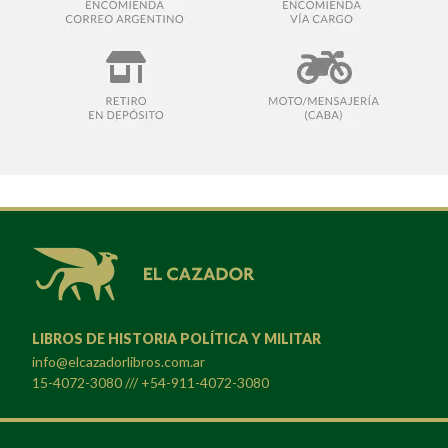
LIBROS DE HISTORIA POLÍTICA Y MILITAR
info@elcazadorlibros.com.ar
15-4072-3080 /// +54-911-4072-3080