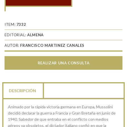
Ases
en
África
1940-
ITEM:
7332
43
EDITORIAL:
ALMENA
cantidad
AUTOR:
FRANCISCO MARTINEZ CANALES
REALIZAR UNA CONSULTA
DESCRIPCIÓN
Animado por la rápida victoria germana en Europa, Mussolini
decidió declarar la guerra a Francia y Gran Bretaña en junio de
1940. Sabedor de que entraba en el conflicto con medios
aéreos ya obsoletos, el dictador italiano confió en que la