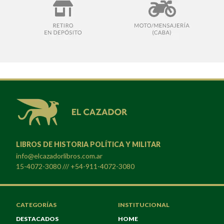
LIBROS DE HISTORIA POLÍTICA Y MILITAR
info@elcazadorlibros.com.ar
15-4072-3080 /// +54-911-4072-3080
CATEGORÍAS
INSTITUCIONAL
DESTACADOS
HOME