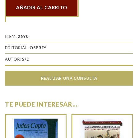
AÑADIR AL CARRITO
B-
1B
Lancer
Units
ITEM:
2690
in
EDITORIAL:
OSPREY
Combat
AUTOR:
S/D
cantidad
REALIZAR UNA CONSULTA
TE PUEDE INTERESAR...