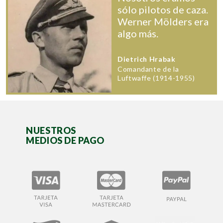
sólo pilotos de caza.
Werner Mölders era
algo más.
Dietrich Hrabak
Comandante de la
Luftwaffe (1914-1955)
NUESTROS
MEDIOS DE PAGO