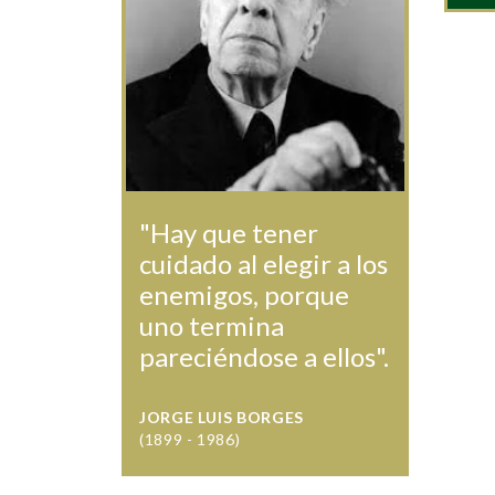
"Hay que tener
cuidado al elegir a los
enemigos, porque
uno termina
pareciéndose a ellos".
JORGE LUIS BORGES
(1899 - 1986)