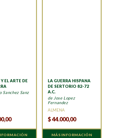
I Y EL ARTE DE
LA GUERRA HISPANA
RRA
DE SERTORIO 82-72
A.C.
o Sanchez Sanz
de Jose Lopez
Fernandez
ALMENA
00,00
$
44.000,00
INFORMACIÓN
MÁS INFORMACIÓN