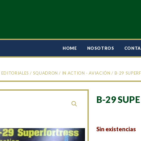
HOME
NOSOTROS
CONT
/
EDITORIALES
/
SQUADRON
/
IN ACTION - AVIACIÓN
/ B-29 SUPER
B-29 SUP
Sin existencias