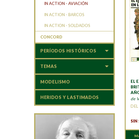
IN ACTION - AVIACIÓN
IN ACTION - BARCOS
IN ACTION - SOLDADOS
CONCORD
PERÍODOS HISTÓRICOS
TEMAS
EL 
MODELISMO
BRI
AÑO
HERIDOS Y LASTIMADOS
de V
DEL
SIN
M