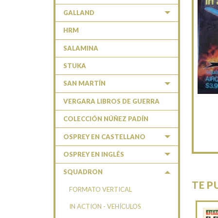
GALLAND
HRM
SALAMINA
STUKA
SAN MARTÍN
VERGARA LIBROS DE GUERRA
COLECCIÓN NÚÑEZ PADÍN
OSPREY EN CASTELLANO
OSPREY EN INGLÉS
SQUADRON
TE P
FORMATO VERTICAL
IN ACTION - VEHÍCULOS