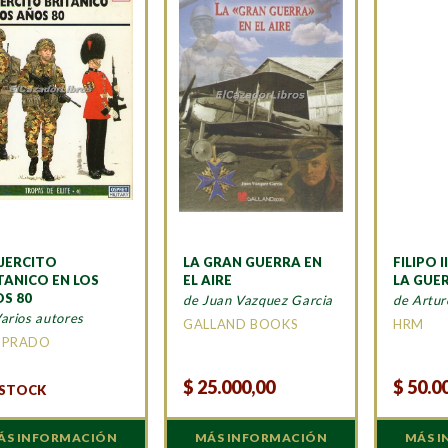
EJERCITO
LA GRAN GUERRA EN
FILIPO I
TANICO EN LOS
EL AIRE
LA GUE
S 80
de Juan Vazquez Garcia
de Artur
arios autores
GALLAND BOOKS
HRM
 PRADO
$
25.000,00
$
50.0
 STOCK
ÁS INFORMACIÓN
MÁS INFORMACIÓN
MÁS 