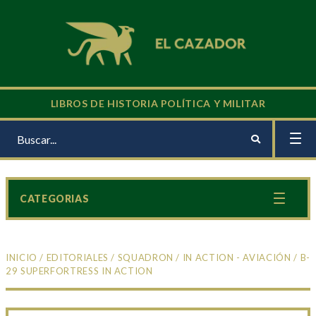
LIBROS DE HISTORIA POLÍTICA Y MILITAR
CATEGORIAS
INICIO
/
EDITORIALES
/
SQUADRON
/
IN ACTION - AVIACIÓN
/ B-
29 SUPERFORTRESS IN ACTION