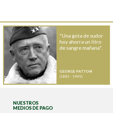
"Una gota de sudor
hoy ahorra un litro
de sangre mañana".
GEORGE PATTON
(1885 - 1945)
NUESTROS
MEDIOS DE PAGO