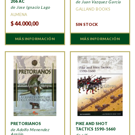
206 AC
de Juan Vazquez Garcia
de Jose Ignacio Lago
GALLAND BOOKS
ALMENA
$
44.000,00
SIN STOCK
MÁS INFORMACIÓN
MÁS INFORMACIÓN
PRETORIANOS
PIKE AND SHOT
TACTICS 1590-1660
de Adolfo Menendez
Argüin