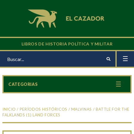
LIBROS DE HISTORIA POLÍTICA Y MILITAR
CATEGORIAS
INICIO
/
PERÍODOS HISTÓRICOS
/
MALVINAS
/ BATTLE FOR THE
FALKLANDS (1) LAND FORCES