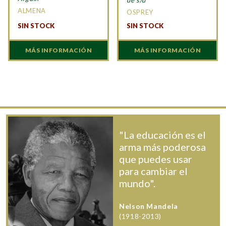
de s/d
ALMENA
OSPREY
SIN STOCK
SIN STOCK
MÁS INFORMACIÓN
MÁS INFORMACIÓN
"La educación es el
arma más poderosa
que puedes usar
para cambiar el
mundo".
Nelson Mandela
(1918-2013)