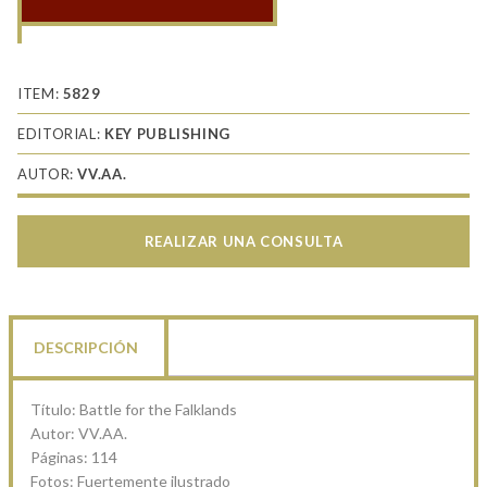
Battle
for
the
Falklands
ITEM:
5829
cantidad
EDITORIAL:
KEY PUBLISHING
AUTOR:
VV.AA.
REALIZAR UNA CONSULTA
DESCRIPCIÓN
Título: Battle for the Falklands
Autor: VV.AA.
Páginas: 114
Fotos: Fuertemente ilustrado