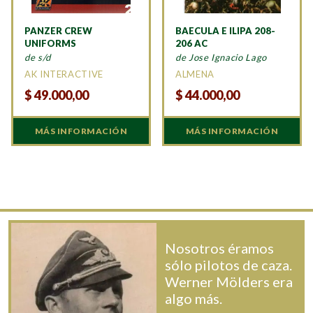
PANZER CREW
BAECULA E ILIPA 208-
UNIFORMS
206 AC
de s/d
de Jose Ignacio Lago
AK INTERACTIVE
ALMENA
$
49.000,00
$
44.000,00
MÁS INFORMACIÓN
MÁS INFORMACIÓN
Nosotros éramos
sólo pilotos de caza.
Werner Mölders era
algo más.