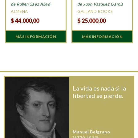
de Ruben Saez Abad
de Juan Vazquez Garcia
ALMENA
GALLAND BOOKS
$
44.000,00
$
25.000,00
MÁS INFORMACIÓN
MÁS INFORMACIÓN
La vida es nada si la
libertad se pierde.
Manuel Belgrano
(1770-1820)