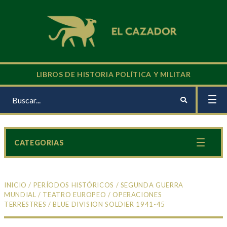
LIBROS DE HISTORIA POLÍTICA Y MILITAR
CATEGORIAS
INICIO
/
PERÍODOS HISTÓRICOS
/
SEGUNDA GUERRA
MUNDIAL
/
TEATRO EUROPEO
/
OPERACIONES
TERRESTRES
/ BLUE DIVISION SOLDIER 1941-45