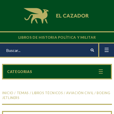
LIBROS DE HISTORIA POLÍTICA Y MILITAR
CATEGORIAS
INICIO
/
TEMAS
/
LIBROS TÉCNICOS
/
AVIACIÓN CIVIL
/ BOEING
JETLINERS