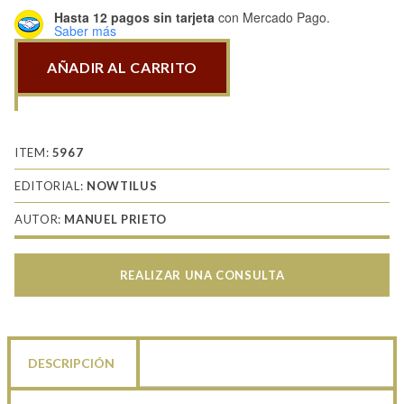
Hasta 12 pagos sin tarjeta
con Mercado Pago.
Saber más
AÑADIR AL CARRITO
Breve
historia
de
los
ITEM:
5967
ejércitos:
EDITORIAL:
NOWTILUS
caballería
AUTOR:
MANUEL PRIETO
medieval
cantidad
REALIZAR UNA CONSULTA
DESCRIPCIÓN