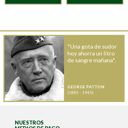
"Una gota de sudor
hoy ahorra un litro
de sangre mañana".
GEORGE PATTON
(1885 - 1945)
NUESTROS